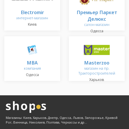
Electromir
Премьер Паркет
интернет-магазин
Делюкс
Киев
салон-магазин
Одесса
MBA
Masterzoo
компания
магазин на пр.
Тракторостроителей
Одесса
Харьков
Магазины: Киев, Харьков, Днепр, Одесса, Львов, Запорожье, Кривой
Рог, Винница, Николаев, Полтава, Черкассы и др...