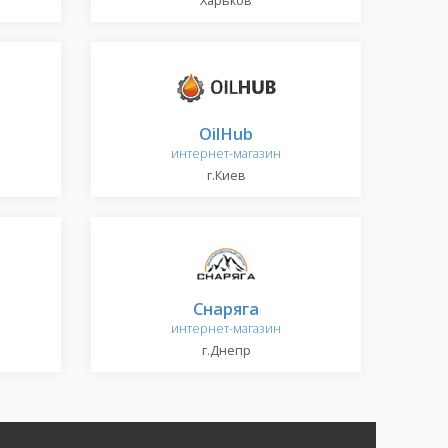
Харьков
OilHub
интернет-магазин
г.Киев
Снаряга
интернет-магазин
г.Днепр