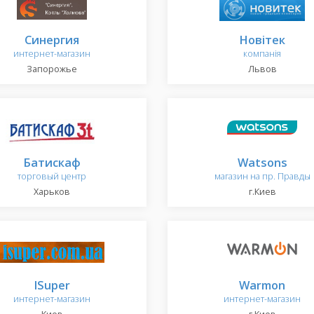
Синергия
Новітек
интернет-магазин
компанія
Запорожье
Львов
Батискаф
Watsons
торговый центр
магазин на пр. Правды
Харьков
г.Киев
ISuper
Warmon
интернет-магазин
интернет-магазин