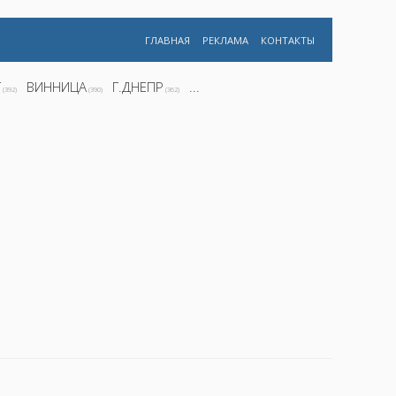
ГЛАВНАЯ
РЕКЛАМА
КОНТАКТЫ
Г
ВИННИЦА
Г.ДНЕПР
...
(392)
(390)
(362)