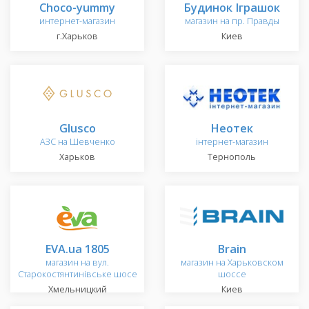
Choco-yummy
Будинок Іграшок
интернет-магазин
магазин на пр. Правды
г.Харьков
Киев
Glusco
Неотек
АЗС на Шевченко
інтернет-магазин
Харьков
Тернополь
EVA.ua 1805
Brain
магазин на вул.
магазин на Харьковском
Старокостянтинівське шосе
шоссе
Хмельницкий
Киев