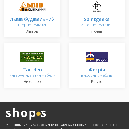
Львів будівельний
Saintgeeks
інтернет-магазин
интернет-магазин
Львов
г.Киев
Tan-den
Феєрія
интернет-магазин мебели
виробник меблів
Николаев
Ровно
Магазины: Киев, Харьков, Днепр, Одесса, Львов, Запорожье, Кривой