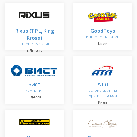
Rixus (ТРЦ King
GoodToys
Kross)
интернет-магазин
Киев
інтернет-магазин
г.Львов
Вист
АТЛ
компания
автомагазин на
Братиславской
Одесса
Киев