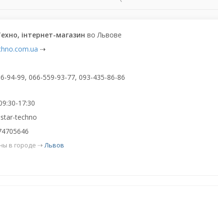
ехно, інтернет-магазин
во Львове
echno.com.ua
⇢
,
6-94-99, 066-559-93-77, 093-435-86-86
09:30-17:30
 star-techno
74705646
ны в городе ⇢
Львов