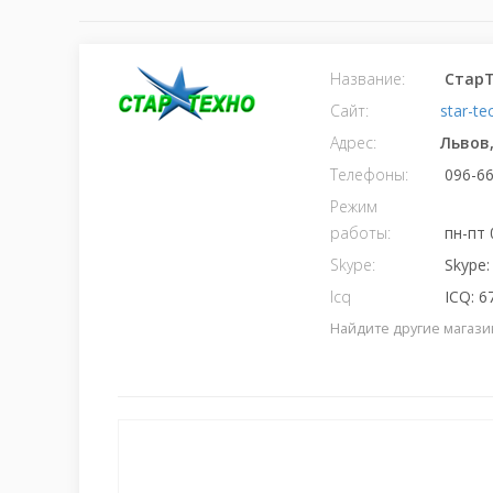
Название:
СтарТ
Сайт:
star-t
Адрес:
Львов
Телефоны:
096-66
Режим
работы:
пн-пт 
Skype:
Skype:
Icq
ICQ: 6
Найдите другие магази