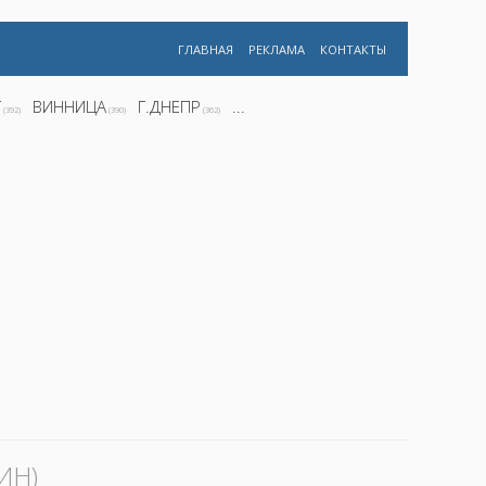
ГЛАВНАЯ
РЕКЛАМА
КОНТАКТЫ
Г
ВИННИЦА
Г.ДНЕПР
...
(392)
(390)
(362)
ИН)