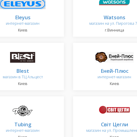
Eleyus
Watsons
интернет-магазин
магазин на ул. Пирогова 
Киев
г.Винница
Blest
Еней-Плюс
магазин в ТЦ Альцест
интернет-магазин
Киев
Киев
Tubing
Світ Цегли
интернет-магазин
магазин на ул. Промышлен