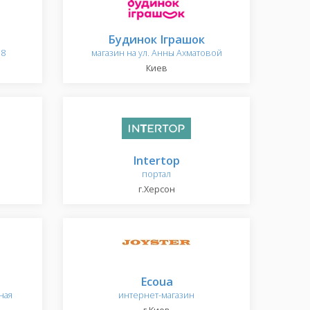
Будинок Іграшок
78
магазин на ул. Анны Ахматовой
Киев
Intertop
портал
г.Херсон
Ecoua
ная
интернет-магазин