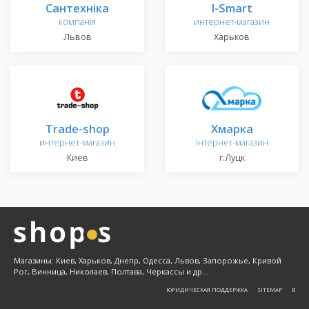
Сантехніка
I-Smart
компанія
интернет-магазин
Львов
Харьков
Trade-shop
Хмарка
интернет-магазин
інтернет-магазин
Киев
г.Луцк
Магазины: Киев, Харьков, Днепр, Одесса, Львов, Запорожье, Кривой
Рог, Винница, Николаев, Полтава, Черкассы и др...
ЮРИДИЧЕСКАЯ ПОДДЕРЖКА
SITEMAP
Β