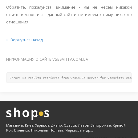
Обратите, пожалуйста, внимание - мы не несем никакой
ответственности за данный сайт и не имеем к ниму никакого
отношения.
⇠ Вернуться назад
ИНФОРМАЦИЯ О САЙТЕ VSESVITTV.COM.UA
Error: No results retrieved from whois.ua server for vsesvittv.com.ua
Магазины: Киев, Харьков, Днепр, Одесса, Львов, Запорожье, Кривой
Рог, Винница, Николаев, Полтава, Черкассы и др...