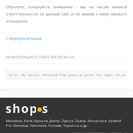
Обратите, пожалуйста, внимание - мы не несем никакой
ответственности за данный сайт и не имеем к ниму никакого
отношения.
⇠ Вернуться назад
ИНФОРМАЦИЯ О САЙТЕ REPAIR.KH.UA
Error: No results retrieved from whois.ua server for repair.kh.ua dom
Магазины: Киев, Харьков, Днепр, Одесса, Львов, Запорожье, Кривой
Рог, Винница, Николаев, Полтава, Черкассы и др...