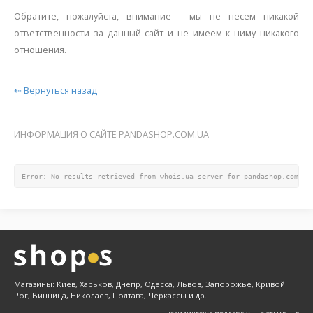
Обратите, пожалуйста, внимание - мы не несем никакой
ответственности за данный сайт и не имеем к ниму никакого
отношения.
⇠ Вернуться назад
ИНФОРМАЦИЯ О САЙТЕ PANDASHOP.COM.UA
Error: No results retrieved from whois.ua server for pandashop.com.ua
Магазины: Киев, Харьков, Днепр, Одесса, Львов, Запорожье, Кривой
Рог, Винница, Николаев, Полтава, Черкассы и др...