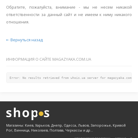
Обратите, пожалуйста, внимание - мы не несем никакой
ответственности за данный сайт и не имеем к ниму никакого
отношения.
⇠ Вернуться назад
ИНФОРМАЦИЯ О САЙТЕ MAGAZYAKA.COM.UA
Error: No results retrieved from whois.ua server for magazyaka.com.ua
Магазины: Киев, Харьков, Днепр, Одесса, Львов, Запорожье, Кривой
Рог, Винница, Николаев, Полтава, Черкассы и др...