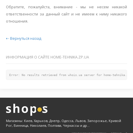
Обратите, пожалуйста, внимание - мы не несем никакой
ответственности за данный сайт и не имеем к ниму никакого
отношения.
⇠ Вернуться назад
ИНФОРМАЦИЯ О САЙТЕ HOME-TEHNIKA.ZP.UA
Error: No results retrieved from whois.ua server for home-tehnika.zp.
Магазины: Киев, Харьков, Днепр, Одесса, Львов, Запорожье, Кривой
Рог, Винница, Николаев, Полтава, Черкассы и др...