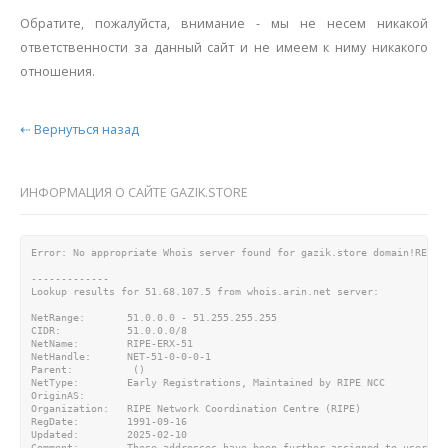
Обратите, пожалуйста, внимание - мы не несем никакой
ответственности за данный сайт и не имеем к ниму никакого
отношения.
⇠ Вернуться назад
ИНФОРМАЦИЯ О САЙТЕ GAZIK.STORE
Error: No appropriate Whois server found for gazik.store domain!RESULT
-------------

Lookup results for 51.68.107.5 from whois.arin.net server:

NetRange:       51.0.0.0 - 51.255.255.255

CIDR:           51.0.0.0/8

NetName:        RIPE-ERX-51

NetHandle:      NET-51-0-0-0-1

Parent:          ()

NetType:        Early Registrations, Maintained by RIPE NCC

OriginAS:

Organization:   RIPE Network Coordination Centre (RIPE)

RegDate:        1991-09-16

Updated:        2025-02-10

Comment:        These addresses have been further assigned to users i