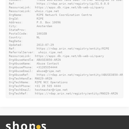
Ref:            https://rdap.arin.net/registry/ip/51.0.0.0

ResourceLink:  https://apps.db.ripe.net/db-web-ui/query

ResourceLink:  whois.ripe.net

OrgName:        RIPE Network Coordination Centre

OrgId:          RIPE

Address:        P.O. Box 10096

City:           Amsterdam

StateProv:

PostalCode:     1001EB

Country:        NL

RegDate:

Updated:        2013-07-29

Ref:            https://rdap.arin.net/registry/entity/RIPE

ReferralServer:  whois.ripe.net

ResourceLink:  https://apps.db.ripe.net/db-web-ui/query

OrgAbuseHandle: ABUSE3850-ARIN

OrgAbuseName:   Abuse Contact

OrgAbusePhone:  +31205354444

OrgAbuseEmail:  abuse@ripe.net

OrgAbuseRef:    https://rdap.arin.net/registry/entity/ABUSE3850-ARIN

OrgTechHandle: RNO29-ARIN

OrgTechName:   RIPE NCC Operations

OrgTechPhone:  +31 20 535 4444

OrgTechEmail:  hostmaster@ripe.net
