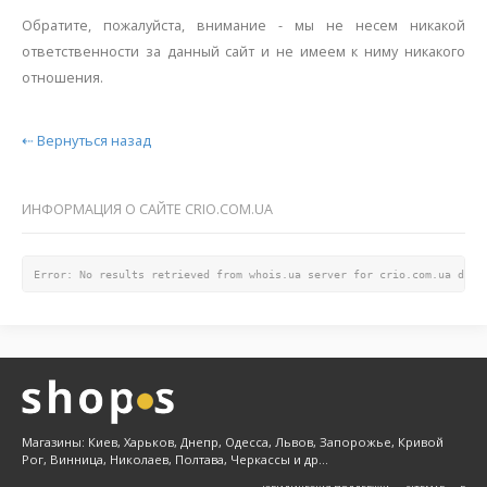
Обратите, пожалуйста, внимание - мы не несем никакой
ответственности за данный сайт и не имеем к ниму никакого
отношения.
⇠ Вернуться назад
ИНФОРМАЦИЯ О САЙТЕ CRIO.COM.UA
Error: No results retrieved from whois.ua server for crio.com.ua doma
Магазины: Киев, Харьков, Днепр, Одесса, Львов, Запорожье, Кривой
Рог, Винница, Николаев, Полтава, Черкассы и др...