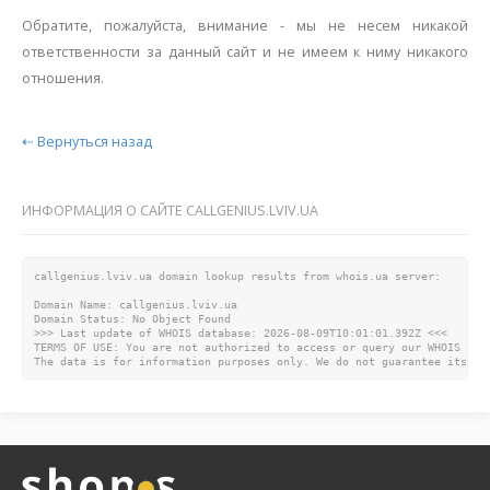
Обратите, пожалуйста, внимание - мы не несем никакой
ответственности за данный сайт и не имеем к ниму никакого
отношения.
⇠ Вернуться назад
ИНФОРМАЦИЯ О САЙТЕ CALLGENIUS.LVIV.UA
callgenius.lviv.ua domain lookup results from whois.ua server:

Domain Name: callgenius.lviv.ua

Domain Status: No Object Found

>>> Last update of WHOIS database: 2026-08-09T10:01:01.392Z <<<

TERMS OF USE: You are not authorized to access or query our WHOIS dat