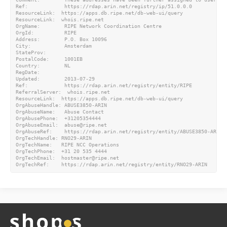
Ref:            https://rdap.arin.net/registry/ip/51.0.0.0

ResourceLink:  https://apps.db.ripe.net/db-web-ui/query

ResourceLink:  whois.ripe.net

OrgName:        RIPE Network Coordination Centre

OrgId:          RIPE

Address:        P.O. Box 10096

City:           Amsterdam

StateProv:

PostalCode:     1001EB

Country:        NL

RegDate:

Updated:        2013-07-29

Ref:            https://rdap.arin.net/registry/entity/RIPE

ReferralServer:  whois.ripe.net

ResourceLink:  https://apps.db.ripe.net/db-web-ui/query

OrgAbuseHandle: ABUSE3850-ARIN

OrgAbuseName:   Abuse Contact

OrgAbusePhone:  +31205354444

OrgAbuseEmail:  abuse@ripe.net

OrgAbuseRef:    https://rdap.arin.net/registry/entity/ABUSE3850-ARIN

OrgTechHandle: RNO29-ARIN

OrgTechName:   RIPE NCC Operations

OrgTechPhone:  +31 20 535 4444

OrgTechEmail:  hostmaster@ripe.net
