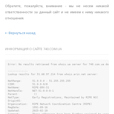
Обратите, пожалуйста, внимание - мы не несем никакой
ответственности за данный сайт и не имеем к ниму никакого
отношения.
⇠ Вернуться назад
ИНФОРМАЦИЯ О САЙТЕ 740.COM.UA
Error: No results retrieved from whois.ua server for 740.com.ua domain
-------------

Lookup results for 51.68.97.214 from whois.arin.net server:

NetRange:       51.0.0.0 - 51.255.255.255

CIDR:           51.0.0.0/8

NetName:        RIPE-ERX-51

NetHandle:      NET-51-0-0-0-1

Parent:          ()

NetType:        Early Registrations, Maintained by RIPE NCC

OriginAS:

Organization:   RIPE Network Coordination Centre (RIPE)

RegDate:        1991-09-16

Updated:        2025-02-10

Comment:        These addresses have been further assigned to users i